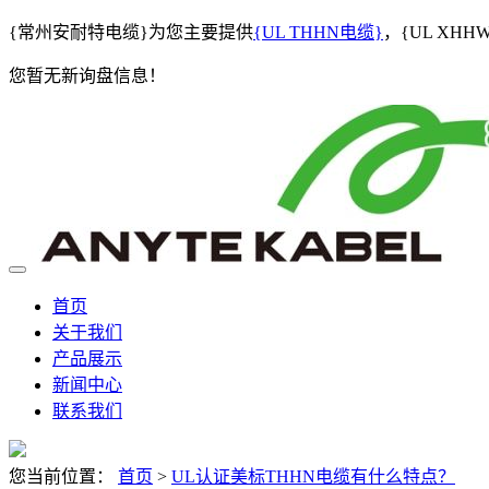
{常州安耐特电缆}为您主要提供
{UL THHN电缆}
，{UL XH
您暂无新询盘信息！
首页
关于我们
产品展示
新闻中心
联系我们
您当前位置：
首页
>
UL认证美标THHN电缆有什么特点？