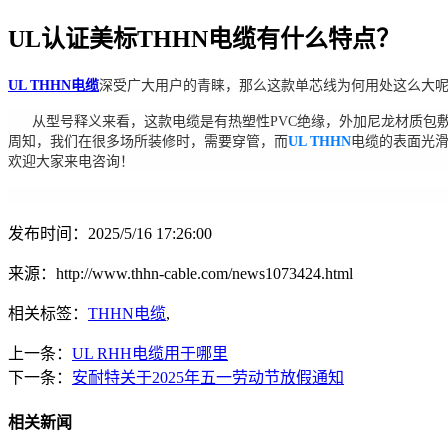
UL认证美标THHN电缆有什么特点？
UL THHN电缆
深受广大用户的青睐，那么这款单芯线为何用处这么大
从型号释义来看，这款电缆是有热塑性PVC绝缘，外加尼龙材质包敷
周知，我们在很多场所装修时，需要穿管，而
UL THHN
电缆的表面光滑
欢迎大家来电咨询！
发布时间：2025/5/16 17:26:00
来源：http://www.thhn-cable.com/news1073424.html
相关标签：
THHN电缆
,
上一条：
UL RHH电缆用于哪里
下一条：
安耐特关于2025年五一劳动节放假通知
相关新闻