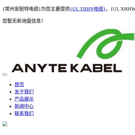
{常州安耐特电缆}为您主要提供
{UL THHN电缆}
，{UL XH
您暂无新询盘信息！
首页
关于我们
产品展示
新闻中心
联系我们