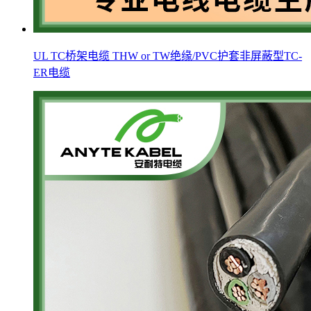
UL TC桥架电缆 THW or TW绝缘/PVC护套非屏蔽型TC-
ER电缆