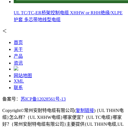
UL TC/TC-ER桥架控制电缆 XHHW or RHH绝缘/XLPE
护套 多芯带地线型电缆
＜
首页
关于
产品
资讯
网站地图
XML
联系
备案号：
苏ICP备12028561号-13
Copyright©常州安耐特电缆有限公司(
复制链接
) {UL THHN电
缆}怎么样？{UL XHHW电缆}哪家便宜？{UL TC电缆}哪家
好？{常州安耐特电缆有限公司}主要提供{UL THHN电缆,UL