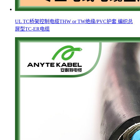
UL TC桥架控制电缆THW or TW绝缘/PVC护套 编织总
屏型TC-ER电缆