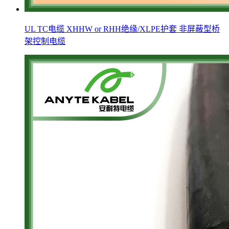
UL TC电缆 XHHW or RHH绝缘/XLPE护套 非屏蔽型桥
架控制电缆